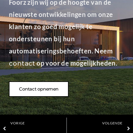
Foorz zijn wij op de hoogte van de
nieuwste ontwikkelingen om onze
klanten zo goed mogelijk te
ondersteunen bij hun
automatiseringsbehoeften. Neem
op voor de mogelijkheden.
contact
Contact opnemen
VORIGE
VOLGENDE