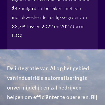
$47 miljard
zal bereiken, met een
indrukwekkende jaarlijkse groei van
33,7% tussen 2022 en 2027
(bron:
).
IDC
De integratie van AI op het gebied
van industriële automatisering is
onvermijdelijk en zal bedrijven
helpen om efficiënter te opereren. Bij